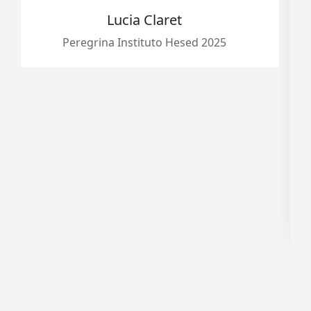
prestativa. Em janeiro estaremo
novo. Espero que tenha sido a p
esed 2025
muitas peregrinações. Grat
O Instituto Hesed é um pedaci
aqui na terra. E poder ter ido lá,
sido a realização de um sonho, 
um encontro com Deus com muit
derramadas. Agradeço imensame
agência maravilhosa que contri
esse acontecimento
Alessandra Castro da Co
Peregrina Instituto Hesed